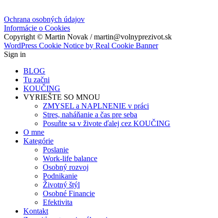
Ochrana osobných údajov
Informácie o Cookies
Copyright © Martin Novak / martin@volnyprezivot.sk
WordPress Cookie Notice by Real Cookie Banner
Sign in
BLOG
Tu začni
KOUČING
VYRIEŠTE SO MNOU
ZMYSEL a NAPLNENIE v práci
Stres, naháňanie a čas pre seba
Posuňte sa v živote ďalej cez KOUČING
O mne
Kategórie
Poslanie
Work-life balance
Osobný rozvoj
Podnikanie
Životný štýl
Osobné Financie
Efektivita
Kontakt