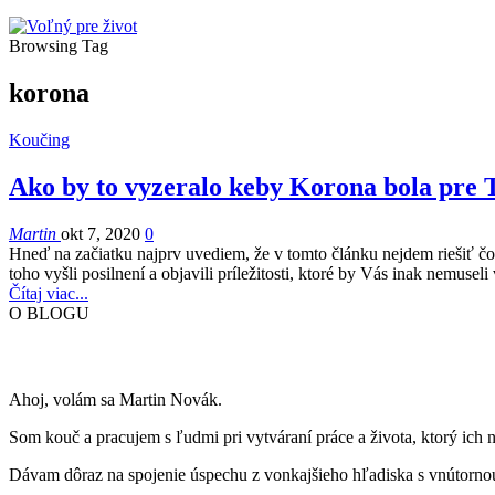
Browsing Tag
korona
Koučing
Ako by to vyzeralo keby Korona bola pre T
Martin
okt 7, 2020
0
Hneď na začiatku najprv uvediem, že v tomto článku nejdem riešiť čo
toho vyšli posilnení a objavili príležitosti, ktoré by Vás inak nemuse
Čítaj viac...
O BLOGU
Ahoj, volám sa Martin Novák.
Som kouč a pracujem s ľudmi pri vytváraní práce a života, ktorý ich 
Dávam dôraz na spojenie úspechu z vonkajšieho hľadiska s vnútornou 