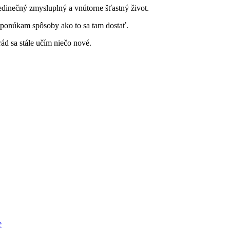
jedinečný zmysluplný a vnútorne šťastný život.
a ponúkam spôsoby ako to sa tam dostať.
ád sa stále učím niečo nové.
e