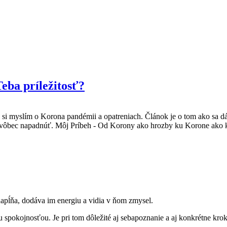
eba príležitosť?
 si myslím o Korona pandémii a opatreniach. Článok je o tom ako sa dá
li vôbec napadnúť.
Môj Príbeh - Od Korony ako hrozby ku Korone ako 
napĺňa, dodáva im energiu a vidia v ňom zmysel.
spokojnosťou. Je pri tom dôležité aj sebapoznanie a aj konkrétne kroky