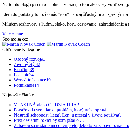
Na tomto blogu píšem o naplnení v práci, o tom ako si vytvoriť svoj 
Idem do podstaty toho, čo nás "robí" naozaj šťastnými a úspešnými 
Milujem rozhovory s ľudmi, slnko, hory, cestovanie, záhradníčenie a r
Viac o mne ...
Spojme sa cez:
Obľúbené Kategórie
Osobný rozvoj
93
Životný štýl
42
Koučing
39
Poslanie
34
Work-life balance
19
Podnikanie
14
Najnovšie články
VLASTNÁ alebo CUDZIA HRA?
Považovala svoj dar za problém, ktorý treba opraviť.
Nestratil schopnosť lietať. Len ju prestal v živote používať.
Pred desiatimi rokmi by som písal o …
Zábavou sa nestane niečo len preto, lebo to za zábavu označím