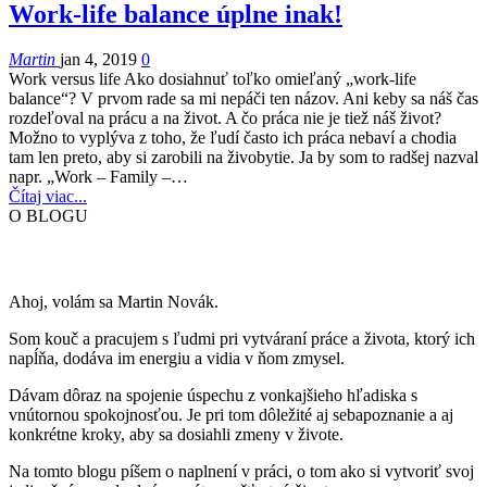
Work-life balance úplne inak!
Martin
jan 4, 2019
0
Work versus life Ako dosiahnuť toľko omieľaný „work-life
balance“? V prvom rade sa mi nepáči ten názov. Ani keby sa náš čas
rozdeľoval na prácu a na život. A čo práca nie je tiež náš život?
Možno to vyplýva z toho, že ľudí často ich práca nebaví a chodia
tam len preto, aby si zarobili na živobytie. Ja by som to radšej nazval
napr. „Work – Family –…
Čítaj viac...
O BLOGU
Ahoj, volám sa Martin Novák.
Som kouč a pracujem s ľudmi pri vytváraní práce a života, ktorý ich
napĺňa, dodáva im energiu a vidia v ňom zmysel.
Dávam dôraz na spojenie úspechu z vonkajšieho hľadiska s
vnútornou spokojnosťou. Je pri tom dôležité aj sebapoznanie a aj
konkrétne kroky, aby sa dosiahli zmeny v živote.
Na tomto blogu píšem o naplnení v práci, o tom ako si vytvoriť svoj