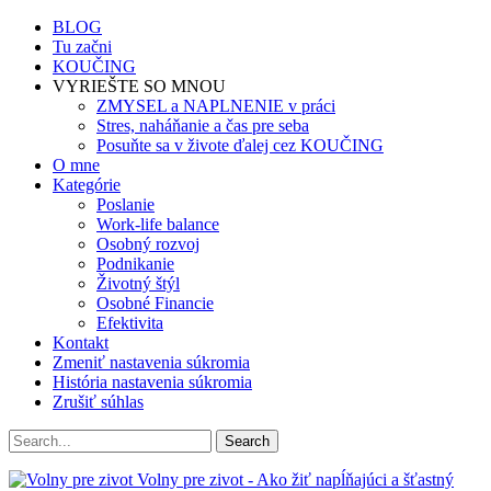
BLOG
Tu začni
KOUČING
VYRIEŠTE SO MNOU
ZMYSEL a NAPLNENIE v práci
Stres, naháňanie a čas pre seba
Posuňte sa v živote ďalej cez KOUČING
O mne
Kategórie
Poslanie
Work-life balance
Osobný rozvoj
Podnikanie
Životný štýl
Osobné Financie
Efektivita
Kontakt
Zmeniť nastavenia súkromia
História nastavenia súkromia
Zrušiť súhlas
Volny pre zivot - Ako žiť napĺňajúci a šťastný