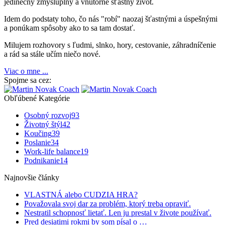
jedinečný zmysluplný a vnútorne šťastný život.
Idem do podstaty toho, čo nás "robí" naozaj šťastnými a úspešnými
a ponúkam spôsoby ako to sa tam dostať.
Milujem rozhovory s ľudmi, slnko, hory, cestovanie, záhradníčenie
a rád sa stále učím niečo nové.
Viac o mne ...
Spojme sa cez:
Obľúbené Kategórie
Osobný rozvoj
93
Životný štýl
42
Koučing
39
Poslanie
34
Work-life balance
19
Podnikanie
14
Najnovšie články
VLASTNÁ alebo CUDZIA HRA?
Považovala svoj dar za problém, ktorý treba opraviť.
Nestratil schopnosť lietať. Len ju prestal v živote používať.
Pred desiatimi rokmi by som písal o …