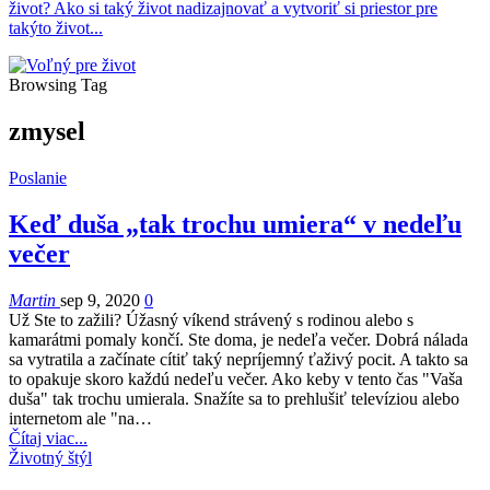
život? Ako si taký život nadizajnovať a vytvoriť si priestor pre
takýto život...
Browsing Tag
zmysel
Poslanie
Keď duša „tak trochu umiera“ v nedeľu
večer
Martin
sep 9, 2020
0
Už Ste to zažili? Úžasný víkend strávený s rodinou alebo s
kamarátmi pomaly končí. Ste doma, je nedeľa večer. Dobrá nálada
sa vytratila a začínate cítiť taký nepríjemný ťaživý pocit. A takto sa
to opakuje skoro každú nedeľu večer. Ako keby v tento čas "Vaša
duša" tak trochu umierala. Snažíte sa to prehlušiť televíziou alebo
internetom ale "na…
Čítaj viac...
Životný štýl