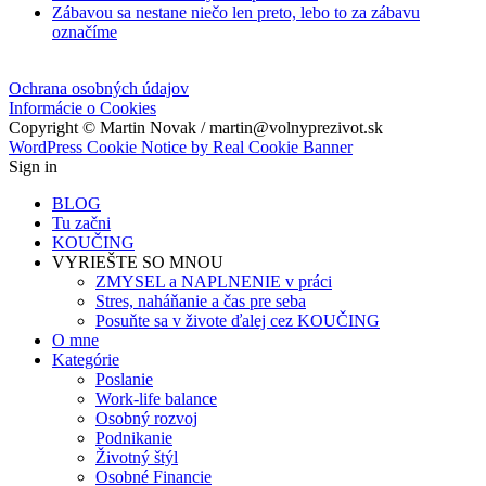
Zábavou sa nestane niečo len preto, lebo to za zábavu
označíme
Ochrana osobných údajov
Informácie o Cookies
Copyright © Martin Novak / martin@volnyprezivot.sk
WordPress Cookie Notice by Real Cookie Banner
Sign in
BLOG
Tu začni
KOUČING
VYRIEŠTE SO MNOU
ZMYSEL a NAPLNENIE v práci
Stres, naháňanie a čas pre seba
Posuňte sa v živote ďalej cez KOUČING
O mne
Kategórie
Poslanie
Work-life balance
Osobný rozvoj
Podnikanie
Životný štýl
Osobné Financie