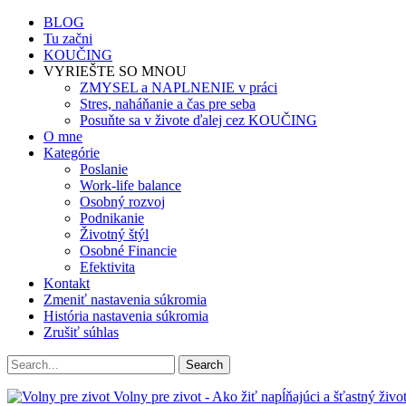
BLOG
Tu začni
KOUČING
VYRIEŠTE SO MNOU
ZMYSEL a NAPLNENIE v práci
Stres, naháňanie a čas pre seba
Posuňte sa v živote ďalej cez KOUČING
O mne
Kategórie
Poslanie
Work-life balance
Osobný rozvoj
Podnikanie
Životný štýl
Osobné Financie
Efektivita
Kontakt
Zmeniť nastavenia súkromia
História nastavenia súkromia
Zrušiť súhlas
Volny pre zivot - Ako žiť napĺňajúci a šťastný život