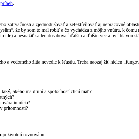
 príbeh
.
lebo zotrvačnosti a zjednodušovať a zefektívňovať aj nepracovné oblasti
yslím“, že by som to mal robiť a čo vychádza z môjho vnútra, k čomu m
i to ide) a nesnažiť sa len dosahovať ďalšiu a ďalšiu vec a byť hlavou st
ho a vedomého žitia nevedie k šťastiu. Treba naozaj žiť nielen „fungo
l taký, akého ma druhí a spoločnosť chcú mať?
tatných?
hovára intuícia?
 v prítomnosti?
voju životnú rovnováhu.