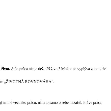
 život.
A čo práca nie je tiež náš život? Možno to vyplýva z toho, že
ašom „ŽIVOTNÁ ROVNOVÁHA“.
j na iné veci ako prácu, nám to samo o sebe nezaistí. Práve práca