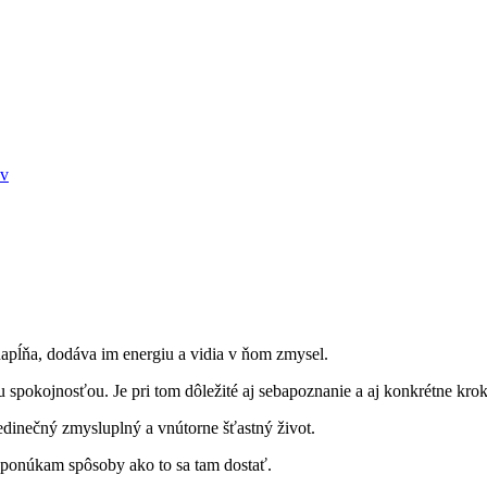
ov
napĺňa, dodáva im energiu a vidia v ňom zmysel.
spokojnosťou. Je pri tom dôležité aj sebapoznanie a aj konkrétne kroky
jedinečný zmysluplný a vnútorne šťastný život.
a ponúkam spôsoby ako to sa tam dostať.