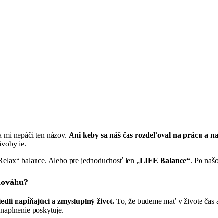
 mi nepáči ten názov.
Ani keby sa náš čas rozdeľoval na prácu a na
ivobytie.
Relax“ balance. Alebo pre jednoduchosť len „
LIFE Balance“
. Po n
nováhu?
viedli napĺňajúci a zmysluplný život.
To, že budeme mať v živote čas a
 naplnenie poskytuje.