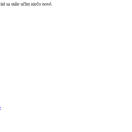
ád sa stále učím niečo nové.
e