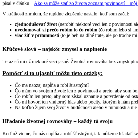
písal v článku –
Ako sa môže stať zo života zoznam povinností – môj
V krátkosti zhrniem, že rapídne zlepšenie nastalo, keď som začal:
zjednodušovať život
(nerobiť niektoré veci len z povinnosti a
uvedomovať si prečo robím to čo robím
(čo robím lebo si „m
viac žiť v prítomnosti
(to je beh na dlhé trate, ale po troche m
Kľúčové slová – najskôr zmysel a naplnenie
Teraz sú mi už niektoré veci jasné. Životná rovnováha bez zmysluplné
Pomôcť si to ujasniť môžu tieto otázky:
Čo ma naozaj napĺňa a robí šťastným?
Čo mám vo svojom živote len z povinnosti a preto, aby som bo
Čo robím len preto, aby som získal uznanie a potvrdenie od os
Čo mi hovorí ten vnútorný hlas alebo pocity, ktorým k nám pre
Na koľko žijem svoj život v budúcnosti alebo v minulosti a nie
Hľadanie životnej rovnováhy – každý tú svoju
Keď už vieme, čo nás napĺňa a robí šťastnými, tak môžeme hľadať s