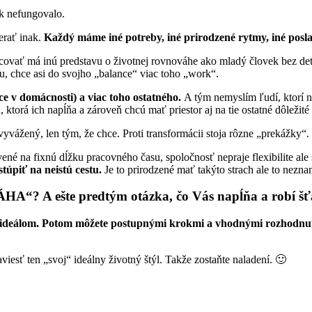
ak nefungovalo.
erať inak.
Každý máme iné potreby, iné prirodzené rytmy, iné posla
ovať má inú predstavu o životnej rovnováhe ako mladý človek bez detí
cu, chce asi do svojho „balance“ viac toho „work“.
ce v domácnosti) a viac toho ostatného.
A tým nemyslím ľudí, ktorí ne
torá ich napĺňa a zároveň chcú mať priestor aj na tie ostatné dôležité v
yvážený, len tým, že chce. Proti transformácii stoja rôzne „prekážky“.
vené na fixnú dĺžku pracovného času, spoločnosť nepraje flexibilite al
túpiť na neistú cestu.
Je to prirodzené mať takýto strach ale to nezna
VÁHA“?
A ešte predtým otázka,
čo Vás napĺňa a robí š
ou a ideálom. Potom môžete postupnými krokmi a vhodnými rozhodn
esť ten „svoj“ ideálny životný štýl. Takže zostaňte naladení. 🙂