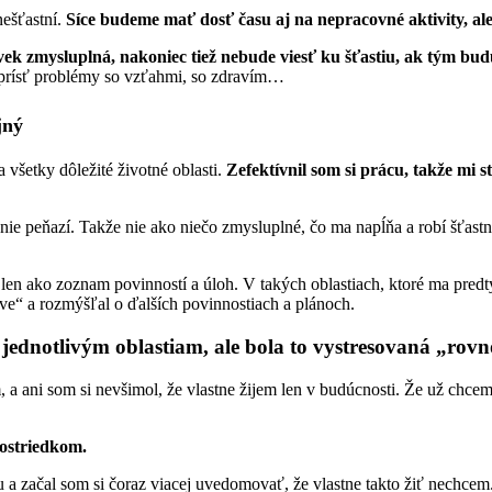
ešťastní.
Síce budeme mať dosť času aj na nepracovné aktivity, al
vek zmysluplná, nakoniec tiež nebude viesť ku šťastiu, ak tým budú
 prísť problémy so vzťahmi, so zdravím…
jný
všetky dôležité životné oblasti.
Zefektívnil som si prácu, takže mi 
nie peňazí. Takže nie ako niečo zmysluplné, čo ma napĺňa a robí šťas
 len ako zoznam povinností a úloh. V takých oblastiach, ktoré ma predtý
ve“ a rozmýšľal o ďalších povinnostiach a plánoch.
ednotlivým oblastiam, ale bola to vystresovaná „rovno
, a ani som si nevšimol, že vlastne žijem len v budúcnosti. Že už chcem
rostriedkom.
 a začal som si čoraz viacej uvedomovať, že vlastne takto žiť nechcem