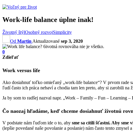
Work-life balance úplne inak!
Životný štýl
Osobný rozvoj
Simplicity
Od
Martin
Aktualizované
sep 3, 2020
0
Zdieľať
Work versus life
Ako dosiahnuť toľko omieľaný „work-life balance“? V prvom rade sa
ľudí často ich práca nebaví a chodia tam len preto, aby si zarobili na ž
Ja by som to radšej nazval napr. „Work – Family – Fun – Learning – 
Čo naozaj hľadáme, keď chceme dosiahnuť životnú rov
V podstate nám ľuďom ide o
to, aby
sme sa cítili šťastní. Aby sme 
(lepšie povedané naše povolanie a poslanie) nám často tento zmysel a