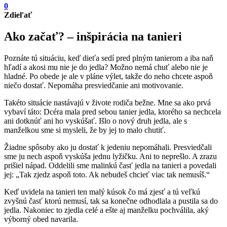
0
Zdieľať
Ako začať? – inšpirácia na tanieri
Poznáte tú situáciu, keď dieťa sedí pred plným tanierom a iba naň
hľadí a akosi mu nie je do jedla? Možno nemá chuť alebo nie je
hladné. Po obede je ale v pláne výlet, takže do neho chcete aspoň
niečo dostať. Nepomáha presviedčanie ani motivovanie.
Takéto situácie nastávajú v živote rodiča bežne. Mne sa ako prvá
vybaví táto: Dcéra mala pred sebou tanier jedla, ktorého sa nechcela
ani dotknúť ani ho vyskúšať. Išlo o nový druh jedla, ale s
manželkou sme si mysleli, že by jej to malo chutiť.
Žiadne spôsoby ako ju dostať k jedeniu nepomáhali. Presviedčali
sme ju nech aspoň vyskúša jednu lyžičku. Ani to neprešlo. A zrazu
prišiel
nápad. Oddelili sme malinkú časť jedla na tanieri a povedali
jej: „Tak zjedz aspoň toto. Ak nebudeš chcieť viac tak nemusíš.“
Keď uvidela na tanieri ten malý kúsok čo má zjesť a tú veľkú
zvyšnú časť ktorú nemusí, tak sa konečne odhodlala a pustila sa do
jedla. Nakoniec to zjedla celé a ešte aj manželku pochválila, aký
výborný obed navarila.