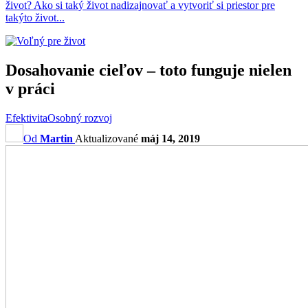
život? Ako si taký život nadizajnovať a vytvoriť si priestor pre
takýto život...
Dosahovanie cieľov – toto funguje nielen
v práci
Efektivita
Osobný rozvoj
Od
Martin
Aktualizované
máj 14, 2019