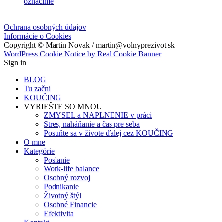
označíme
Ochrana osobných údajov
Informácie o Cookies
Copyright © Martin Novak / martin@volnyprezivot.sk
WordPress Cookie Notice by Real Cookie Banner
Sign in
BLOG
Tu začni
KOUČING
VYRIEŠTE SO MNOU
ZMYSEL a NAPLNENIE v práci
Stres, naháňanie a čas pre seba
Posuňte sa v živote ďalej cez KOUČING
O mne
Kategórie
Poslanie
Work-life balance
Osobný rozvoj
Podnikanie
Životný štýl
Osobné Financie
Efektivita