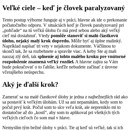
Veľké ciele – keď je človek paralyzovaný
Tento postup výborne funguje aj v práci, hlavne ak ide o prekonanie
počiatočného odporu. V situáciách keď je človek paralyzovaný pri
„pohľade“ na tú veľkú úlohu čo má pred sebou alebo aký veľký
cieľ má dosiahnuť. Vtedy
pomôže stanoviť si malú čiastkovú
úlohu, nejaký malý krok dopredu.
Môže byť aj úplne malinký.
Napríklad napísať tri vety v nejakom dokumente. Väčšinou to
skončí tak, že sa rozbehnete a spravíte viac. A keby Ste aj mali
naozaj zlý deň, tak
splnenie aj tohto malého kroku pre vnútorné
rozpoloženie znamená veľký rozdiel.
A hlavne zajtra sa Vám
bude pokračovať o to ľahšie, keďže nebudete začínať z úrovne
včerajšieho neúspechu.
Aký je ďalší krok?
Zamerať sa na malé čiastkové úlohy je jedna z najbežnejších rád ako
sa postaviť k veľkým úlohám. Už sa ani nepamätám, kedy som to
počul prvý krát. Počul som to síce veľa krát, ale nepreniklo mi to
dostatočne až do „kostí“, aby som to aplikoval pri všetkých tých
veľkých cieľoch čo som mal v hlave.
Nemyslím tým bežné úlohy v práci. Tie aj keď sú veľké, tak si ich