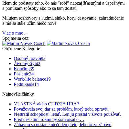
Idem do podstaty toho, čo nás "robí" naozaj šťastnými a úspešnými
a ponúkam spôsoby ako to sa tam dostať.
Milujem rozhovory s ľudmi, slnko, hory, cestovanie, záhradníčenie
a rád sa stále učím niečo nové.
Viac o mne ...
Spojme sa cez:
Obľúbené Kategórie
Osobný rozvoj
93
Životný štýl
42
Koučing
39
Poslanie
34
Work-life balance
19
Podnikanie
14
Najnovšie články
VLASTNÁ alebo CUDZIA HRA?
Považovala svoj dar za problém, ktorý treba opraviť.
Nestratil schopnosť lietať. Len ju prestal v živote používať.
Pred desiatimi rokmi by som písal o …
Zábavou sa nestane niečo len preto, lebo to za zábavu