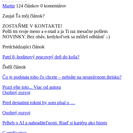
Martin
124 článkov
0 komentárov
Zaujal Ťa môj článok?
ZOSTAŇME V KONTAKTE!
Pošli mi svoje meno a e-mail a ja Ti raz mesačne pošlem
NOVINKY. Bez obáv, kedykoľvek sa môžeš odhlásiť :-)
Predchádzajúci článok
Patrí 8–hodinový pracovný deň do koša?
Ďalší článok
Čo je podstata toho čo chcete – nehráte na nesprávnom ihrisku?
Pozri ešte toto...
Viac od autora
Osobný rozvoj
Pred desiatimi rokmi by som písal o …
Osobný rozvoj
Príbeh o AI a nahraditeľnosti. Riaď si kariéru ako biznis
Gamification