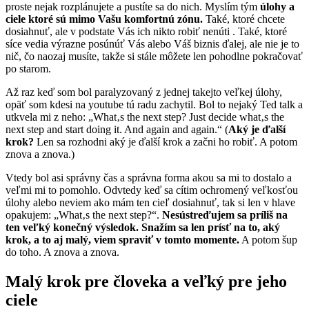
proste nejak rozplánujete a pustíte sa do nich. Myslím tým
úlohy a
ciele ktoré sú mimo Vašu komfortnú zónu.
Také, ktoré chcete
dosiahnuť, ale v podstate Vás ich nikto robiť nenúti . Také, ktoré
síce vedia výrazne posúnúť Vás alebo Váš biznis ďalej, ale nie je to
nič, čo naozaj musíte, takže si stále môžete len pohodlne pokračovať
po starom.
Až raz keď som bol paralyzovaný z jednej takejto veľkej úlohy,
opäť som kdesi na youtube tú radu zachytil. Bol to nejaký Ted talk a
utkvela mi z neho: „What
‚s the
next step? Just decide what
‚s the
next step and start doing it. And again and again.“ (
Aký je ďalší
krok?
Len sa rozhodni aký je ďalší krok a začni ho robiť. A potom
znova a znova.)
Vtedy bol asi správny čas a správna forma akou sa mi to dostalo a
veľmi mi to pomohlo. Odvtedy keď sa cítim ochromený veľkosťou
úlohy alebo neviem ako mám ten cieľ dosiahnuť, tak si len v hlave
opakujem: „What
‚s the
next step?“.
Nesústreďujem sa príliš na
ten veľký konečný výsledok. Snažím sa len prísť na to, aký
krok, a to aj malý, viem spraviť v tomto momente.
A potom šup
do toho. A znova a znova.
Malý krok pre človeka a veľký pre jeho
ciele