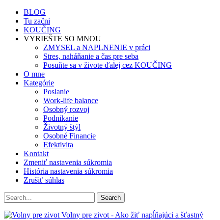
BLOG
Tu začni
KOUČING
VYRIEŠTE SO MNOU
ZMYSEL a NAPLNENIE v práci
Stres, naháňanie a čas pre seba
Posuňte sa v živote ďalej cez KOUČING
O mne
Kategórie
Poslanie
Work-life balance
Osobný rozvoj
Podnikanie
Životný štýl
Osobné Financie
Efektivita
Kontakt
Zmeniť nastavenia súkromia
História nastavenia súkromia
Zrušiť súhlas
Volny pre zivot - Ako žiť napĺňajúci a šťastný