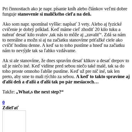
Pri činnostiach ako je napr. písanie kníh alebo článkov veľmi dobre
funguje
stanovenie si maličkého cieľa na deň.
Ako som napr. spomínal vyššie: napísať 3 vety. Alebo aj fyzické
cvičenie je dobrý príklad. Keď máme cieľ zhodiť 20 kilo tuku a
nabrať desať kilo svalov ,tak nás to môže aj „zavaliť“. Zdá sa nám
to nereálne a možn si aj na začiatku stanovíme priťažké ciele ako
cvičiť hodinu denne. A keď sa to toho pustíme a hneď na začiatku
nám to nevýjde tak sa ľahko vzdávame.
Ak si ale stanovíme, že dnes spravím desať klikov a desať drepov to
už je niečo iné. Keď vidíme pred sebou niečo také malé, tak sa do
toho proste omnoho ľahšie pustíme. Keď už pre nič iné, tak len
preto, aby sme to mali rýchlo za sebou.
A keď to takto spravíme aj
ďalší deň a ďalší a ďalší tak po pár mesiacoch…
Takže:
„What
‚s the
next step?“
0
Zdieľať