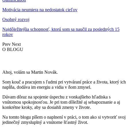
Motivácia neumiera na nedostatok cieľov
Osobný rozvoj
Najdôležitejšia schopnosť, ktorú som sa naučil za posledných 15
rokov
Prev
Next
O BLOGU
Ahoj, volám sa Martin Novák.
Som kouč a pracujem s ľudmi pri vytváraní práce a života, ktorý ich
napĺňa, dodáva im energiu a vidia v ňom zmysel.
Dávam dôraz na spojenie úspechu z vonkajšieho hľadiska s
vnútornou spokojnosťou. Je pri tom dôležité aj sebapoznanie a aj
konkrétne kroky, aby sa dosiahli zmeny v živote.
Na tomto blogu píšem o naplnení v práci, o tom ako si vytvoriť svoj
jedinečný zmysluplný a vnútorne šťastný život.