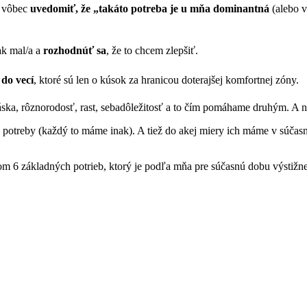
i vôbec
uvedomiť, že „takáto potreba je u mňa dominantná
(alebo v
tak mal/a a
rozhodnúť sa
, že to chcem zlepšiť.
do vecí
, ktoré sú len o kúsok za hranicou doterajšej komfortnej zóny.
láska, rôznorodosť, rast, sebadôležitosť a to čím pomáhame druhým. A n
vé potreby (každý to máme inak). A tiež do akej miery ich máme v súčas
om 6 základných potrieb, ktorý je podľa mňa pre súčasnú dobu výstiž