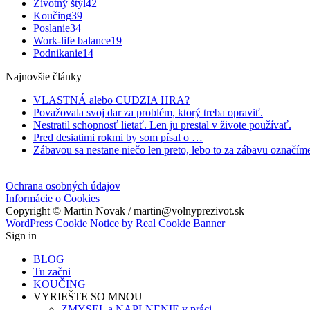
Životný štýl
42
Koučing
39
Poslanie
34
Work-life balance
19
Podnikanie
14
Najnovšie články
VLASTNÁ alebo CUDZIA HRA?
Považovala svoj dar za problém, ktorý treba opraviť.
Nestratil schopnosť lietať. Len ju prestal v živote používať.
Pred desiatimi rokmi by som písal o …
Zábavou sa nestane niečo len preto, lebo to za zábavu označím
Ochrana osobných údajov
Informácie o Cookies
Copyright © Martin Novak / martin@volnyprezivot.sk
WordPress Cookie Notice by Real Cookie Banner
Sign in
BLOG
Tu začni
KOUČING
VYRIEŠTE SO MNOU
ZMYSEL a NAPLNENIE v práci