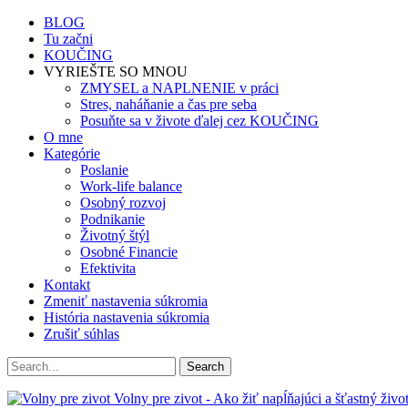
BLOG
Tu začni
KOUČING
VYRIEŠTE SO MNOU
ZMYSEL a NAPLNENIE v práci
Stres, naháňanie a čas pre seba
Posuňte sa v živote ďalej cez KOUČING
O mne
Kategórie
Poslanie
Work-life balance
Osobný rozvoj
Podnikanie
Životný štýl
Osobné Financie
Efektivita
Kontakt
Zmeniť nastavenia súkromia
História nastavenia súkromia
Zrušiť súhlas
Volny pre zivot - Ako žiť napĺňajúci a šťastný život