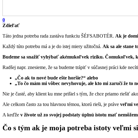
0
Zdieľať
Táto jedna potreba rada zastáva funkciu ŠÉFSABOTÉR.
Ak je domi
Každý túto potrebu má a je do istej miery užitočná.
Ak sa ale stane 
Budeme sa snažiť vyhýbať akémukoľvek riziku. Čomukoľvek, kde
Radšej napr. znesieme, že sa budeme trápiť v súčasnej práci kde necí
„Čo ak to nové bude ešte horšie?“ alebo
„To čo mám mi vôbec nevyhovuje, ale kto mi zaručí že to n
Nie je časté, aby klient ku mne prišiel s tým, že chce priamo riešiť 
Ale celkom často za tou hlavnou témou, ktorú rieši, je práve
veľmi ve
A keďže
v živote už zo svojej podstaty úplnú istotu mať nemôže
Čo s tým ak je moja potreba istoty veľmi 