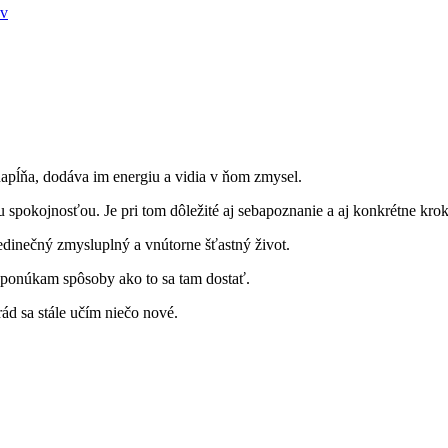
ov
napĺňa, dodáva im energiu a vidia v ňom zmysel.
spokojnosťou. Je pri tom dôležité aj sebapoznanie a aj konkrétne kroky
jedinečný zmysluplný a vnútorne šťastný život.
a ponúkam spôsoby ako to sa tam dostať.
ád sa stále učím niečo nové.