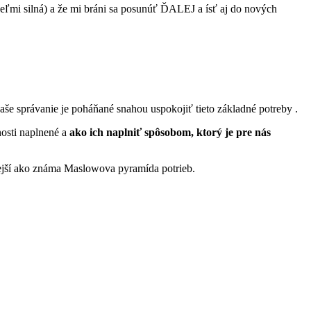
eľmi silná) a že mi bráni sa posunúť ĎALEJ a ísť aj do nových
aše správanie je poháňané snahou uspokojiť tieto základné potreby .
nosti naplnené a
ako ich naplniť spôsobom, ktorý je pre nás
nejší ako známa Maslowova pyramída potrieb.